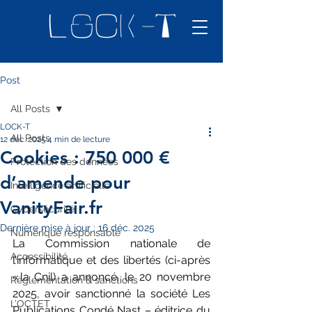
Post
All Posts
LOCK-T
All Posts
12 déc. 2025
4 min de lecture
Cookies : 750 000 €
Protection des données
d’amende pour
Intelligence artificielle
VanityFair.fr
Cybersécurité
Dernière mise à jour :
16 déc. 2025
Numérique responsable
La Commission nationale de 
Accessibilité
l’informatique et des libertés (ci-après 
« la Cnil) a annoncé, le 20 novembre 
Réglementation & sanctions
2025, avoir sanctionné la société Les 
L’OCTET
Publications Condé Nast – éditrice du 