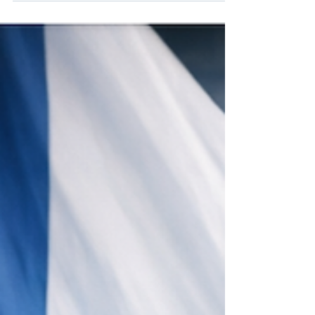
30 avr.
Protection des données
L'OCTET N°16 -
"Pourquoi IA plutôt que
rien"