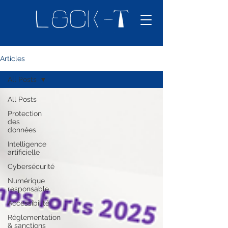
Articles
All Posts
All Posts
Protection
des
données
Intelligence
artificielle
Cybersécurité
Numérique
responsable
Accessibilité
Réglementation
& sanctions