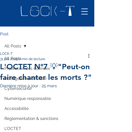
Post
All Posts
LOCK-T
All Posts
31 juil. 2025
0 min de lecture
L'OCTET N°7 💡"Peut-on
Protection des données
faire chanter les morts ?"
Intelligence artificielle
Dernière mise à jour :
25 mars
Cybersécurité
Numérique responsable
Accessibilité
Réglementation & sanctions
L’OCTET