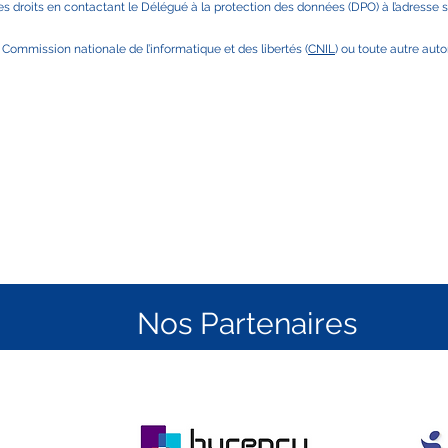
s droits en contactant le Délégué à la protection des données (DPO) à l’adresse s
analyse juridique 

onnées personnelles et la 
 Commission nationale de l’informatique et des libertés (
CNIL
) ou toute autre aut
on 

ues et les réseaux sociaux
E-mail
3
recrutement[at]lock-
t.com
Nos Partenaires