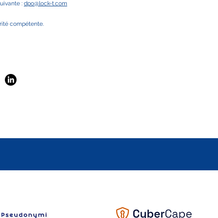
uivante :
dpo@lock-t.com
orité compétente.
S'abonner