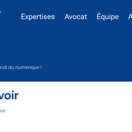
Expertises
Avocat
Équipe
A
roit du numérique !
voir
es.