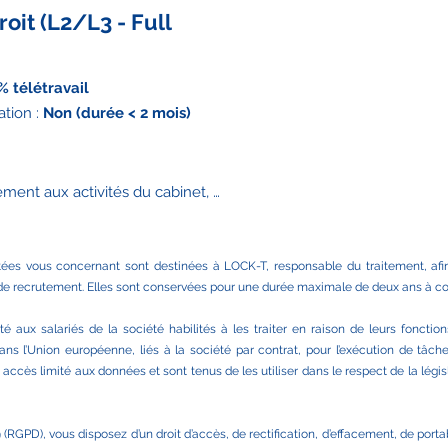
oit (L2/L3 - Full
% télétravail
ion :
Non (durée < 2 mois)
vement aux activités du cabinet, 
tion en droit du numérique 

hies sur le site internet et les 
ées vous concernant sont destinées à LOCK-T, responsable du traitement, afin
que, protection des données, 
s de recrutement. Elles sont conservées pour une durée maximale de deux ans à c
 bulletin mensuel d’information 

é aux salariés de la société habilités à les traiter en raison de leurs fonction
 sur le site internet et les 
s l’Union européenne, liés à la société par contrat, pour l’exécution de tâch
 accès limité aux données et sont tenus de les utiliser dans le respect de la légi
D), vous disposez d’un droit d’accès, de rectification, d’effacement, de portabil
 Licence 3) 
