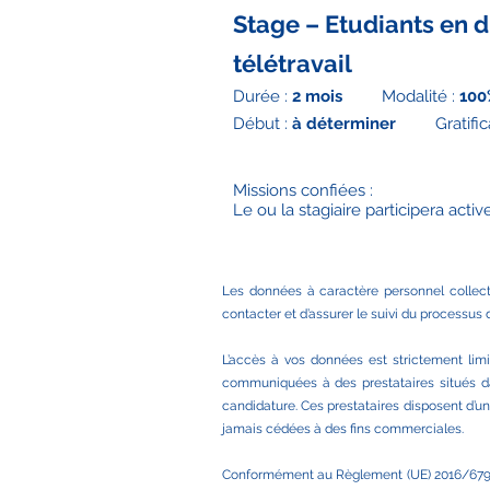
Stage – Etudiants en dr
télétravail
Durée :
2 mois
Modalité :
100
Début :
à déterminer
Gratificat
Missions confiées :

Le ou la stagiaire participera acti
notamment : 

- Rédaction d’articles de vulgarisa
- Préparation et diffusion d’infograp
réseaux sociaux 

Les données à caractère personnel collect
- Veille juridique (droit du numéri
contacter et d’assurer le suivi du processu
propriété intellectuelle, etc.) 

- Préparation et diffusion de notre
L’accès à vos données est strictement limit
- Publication d’articles et actualités
communiquées à des prestataires situés dan
réseaux sociaux 

Appui à la rédaction de livrables 

candidature. Ces prestataires disposent d’un
jamais cédées à des fins commerciales.
Qualifications :

Conformément au Règlement (UE) 2016/679 (RGP
- Étudiant(e) en droit (Licence 2 ou