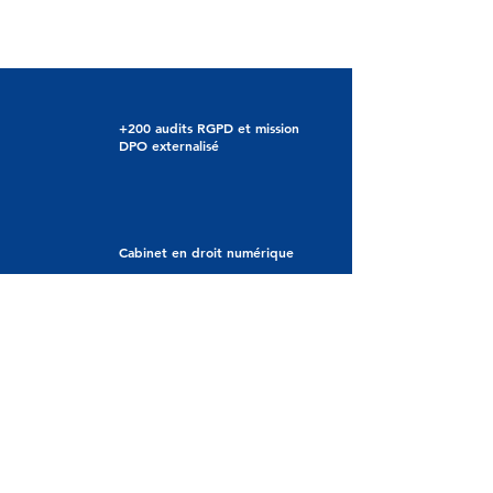
+200 audits RGPD et mission
DPO externalisé
Cabinet en droit numérique
Signataire de la Charte
Numérique Responsable