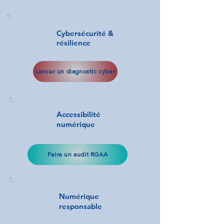
Cybersécurité &
résilience
Lancer un diagnostic cyber
Accessibilité
numérique
Faire un audit RGAA
Numérique
responsable