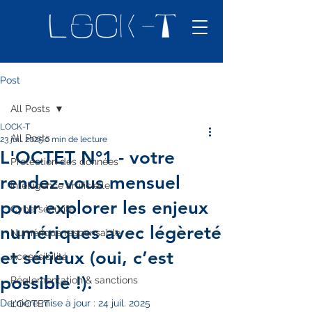
Post
All Posts
LOCK-T
All Posts
23 juil. 2025
0 min de lecture
L'OCTET N°1 - votre
Protection des données
rendez-vous mensuel
Intelligence artificielle
pour explorer les enjeux
Cybersécurité
numériques avec légèreté
Numérique responsable
et sérieux (oui, c’est
Accessibilité
possible !).
Réglementation & sanctions
Dernière mise à jour :
24 juil. 2025
L’OCTET