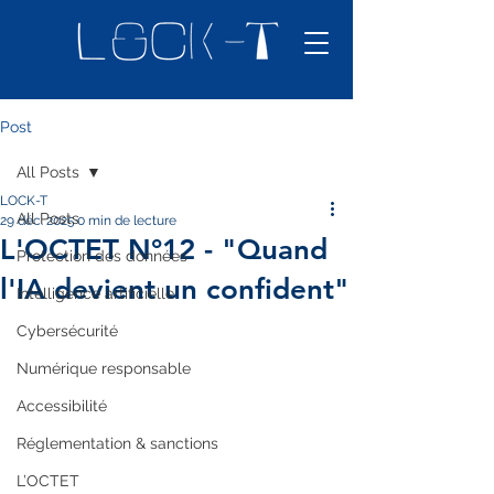
Post
All Posts
LOCK-T
All Posts
29 déc. 2025
0 min de lecture
L'OCTET N°12 - "Quand
Protection des données
l'IA devient un confident"
Intelligence artificielle
Cybersécurité
Numérique responsable
Accessibilité
Réglementation & sanctions
L’OCTET