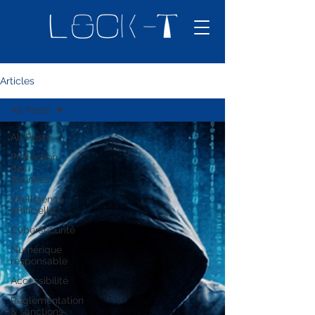
Articles
All Posts
All Posts
Protection
des
données
Intelligence
artificielle
Cybersécurité
Numérique
responsable
Accessibilité
Réglementation
& sanctions