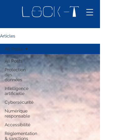
Articles
All Posts
All Posts
Protection
des
données
Intelligence
artificielle
Cybersécurité
Numérique
responsable
Accessibilité
Réglementation
& sanctions