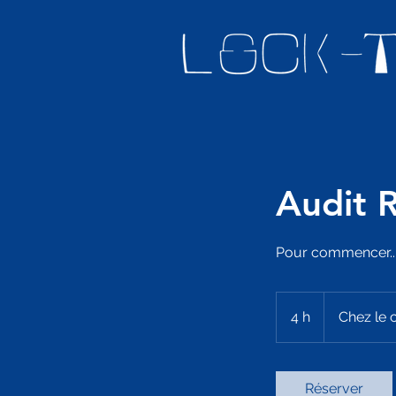
Audit 
Pour commencer..
4 h
4
Chez le c
h
Réserver