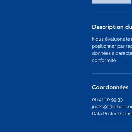
Description du
Nous évaluons le 
positionner par ra
données à caractè
conformité.
Coordonnées
06 41 10 99 33
jnicks91@gmail.c
Data Protect Consu