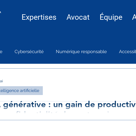
Expertises
Avocat
Équipe
A
le
Cybersécurité
Numérique responsable
Accessib
ai
telligence artificielle
 générative : un gain de productivi
Nos Partenaires
 confidentialité des entreprises