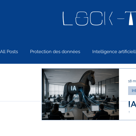
All Posts
Protection des données
Intelligence artificiel
Réglementation & sanctions
L’OCTET
18 m
In
IA
la