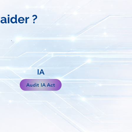
ider ?
IA
Audit IA Act