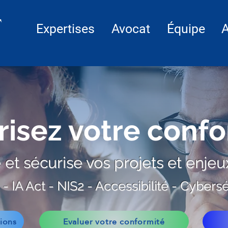
Expertises
Avocat
Équipe
A
risez votre confo
 et sécurise vos projets et enje
 IA Act - NIS2 - Accessibilité - Cybers
ions
Evaluer votre conformité