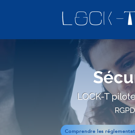
Sécu
LOCK-T pilote
RGPD -
Comprendre les réglementat