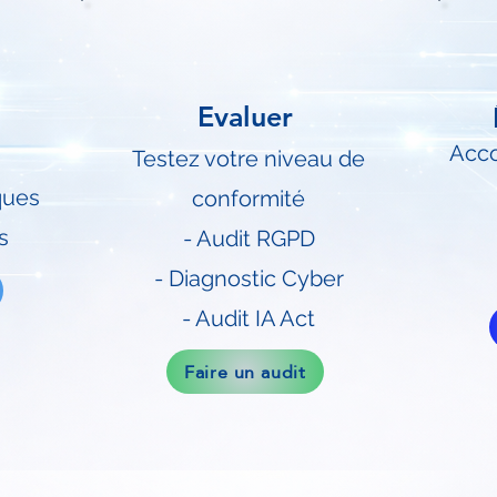
Evaluer
Acco
Testez votre niveau de
ques
conformité
s
- Audit RGPD
- Diagnostic Cyber
- Audit IA Act
Faire un audit