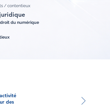
ts / contentieux
juridique
 droit du numérique
tieux
ctivité
sur des