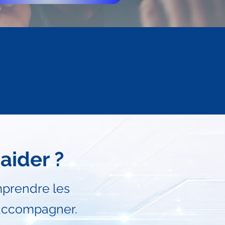
ider ?
mprendre les
 accompagner.