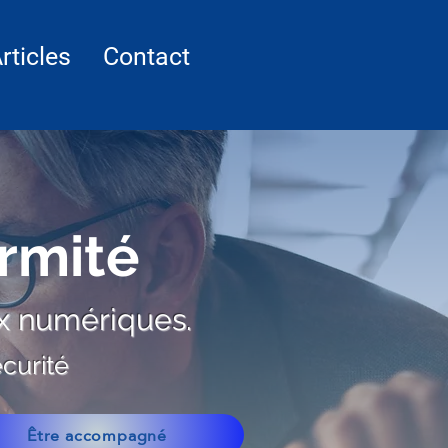
rticles
Contact
rmité
ux numériques.
écurité
Être accompagné