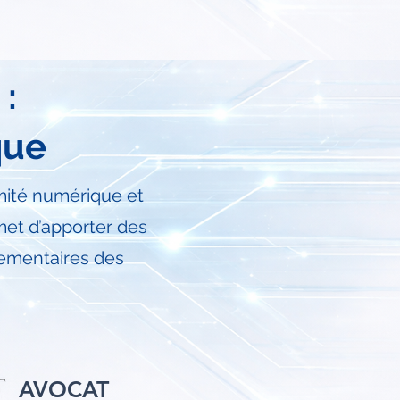
:
que
mité numérique et
met d’apporter des
glementaires des
AVOCAT