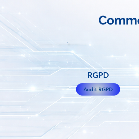
Commen
RGPD
Audit RGPD