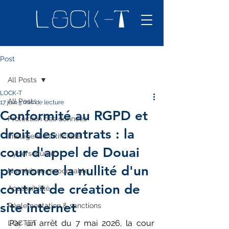
Post
All Posts
LOCK-T
All Posts
17 juin
3 min de lecture
Conformité au RGPD et
Protection des données
droit des contrats : la
Intelligence artificielle
cour d'appel de Douai
Cybersécurité
prononce la nullité d'un
Numérique responsable
contrat de création de
Accessibilité
site internet
Réglementation & sanctions
Par un arrêt du 7 mai 2026, la cour 
L’OCTET